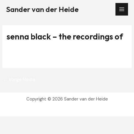
Ga
Sander van der Heide
naar
Mai
de
Men
inhoud
senna black – the recordings of
Door
Sander van der Heide
/
4 juli 2016
Bericht
←
Vorige Media
navigatie
Copyright © 2026 Sander van der Heide