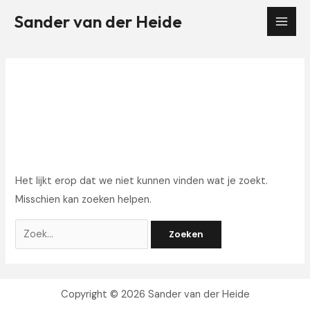
Ga
Sander van der Heide
naar
Mai
de
Men
inhoud
panasonic
Het lijkt erop dat we niet kunnen vinden wat je zoekt.
Misschien kan zoeken helpen.
Zoek
naar:
Copyright © 2026 Sander van der Heide